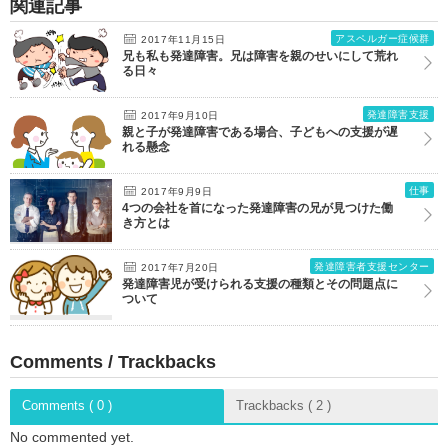
関連記事
アスペルガー症候群
2017年11月15日
兄も私も発達障害。兄は障害を親のせいにして荒れ
る日々
発達障害支援
2017年9月10日
親と子が発達障害である場合、子どもへの支援が遅
れる懸念
仕事
2017年9月9日
4つの会社を首になった発達障害の兄が見つけた働
き方とは
発達障害者支援センター
2017年7月20日
発達障害児が受けられる支援の種類とその問題点に
ついて
Comments / Trackbacks
Comments ( 0 )
Trackbacks ( 2 )
No commented yet.