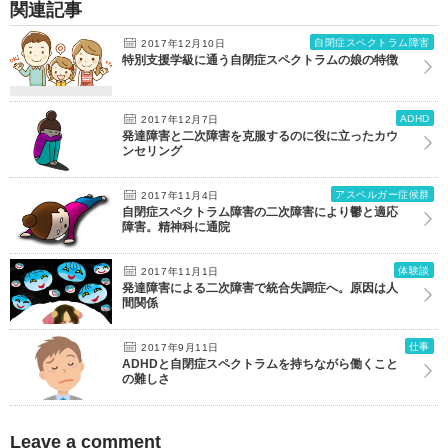
関連記事
自閉症スペクトラム障害
2017年12月10日
特別支援学級に通う自閉症スペクトラムの娘の特徴
ADHD
2017年12月7日
発達障害と二次障害を克服するのに役に立ったカウ
ンセリング
アスペルガー症候群
2017年11月4日
自閉症スペクトラム障害の二次障害により鬱と適応
障害。精神科に通院
体験談
2017年11月1日
発達障害による二次障害で統合失調症へ。原因は人
間関係
仕事
2017年9月11日
ADHDと自閉症スペクトラムを持ちながら働くこと
の難しさ
Leave a comment